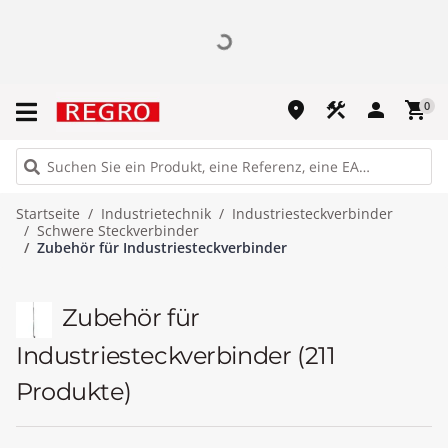
place
construction
person
shopping_cart
0
Startseite
Industrietechnik
Industriesteckverbinder
Schwere Steckverbinder
Zubehör für Industriesteckverbinder
Zubehör für
Industriesteckverbinder
(211
Produkte)