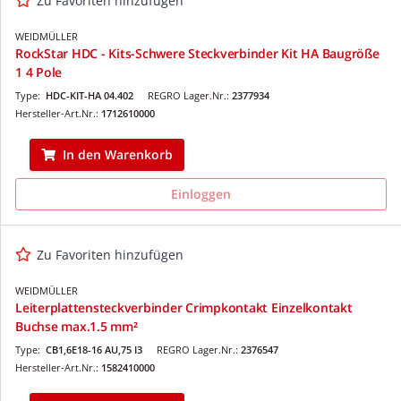
Zu Favoriten hinzufügen
WEIDMÜLLER
RockStar HDC - Kits-Schwere Steckverbinder Kit HA Baugröße
1 4 Pole
Type:
HDC-KIT-HA 04.402
REGRO Lager.Nr.:
2377934
Hersteller-Art.Nr.:
1712610000
In den Warenkorb
Einloggen
Zu Favoriten hinzufügen
WEIDMÜLLER
Leiterplattensteckverbinder Crimpkontakt Einzelkontakt
Buchse max.1.5 mm²
Type:
CB1,6E18-16 AU,75 I3
REGRO Lager.Nr.:
2376547
Hersteller-Art.Nr.:
1582410000