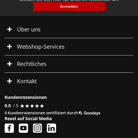
Anmelden
Über uns
Webshop-Services
Rechtliches
Kontakt
Kundenrezensionen
★
★
★
★
★
★
★
★
★
★
0.0
/ 5
0 Kundenrezensionen zertifiziert durch
Rexel auf Social Media