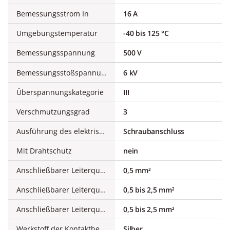
Bemessungsstrom In
16 A
Umgebungstemperatur
-40 bis 125 °C
Bemessungsspannung
500 V
Bemessungsstoßspannung
6 kV
Überspannungskategorie
III
Verschmutzungsgrad
3
Ausführung des elektrischen Anschlusses
Schraubanschluss
Mit Drahtschutz
nein
Anschließbarer Leiterquerschnitt feindrähtig ohne Aderendhülse
0,5 mm²
Anschließbarer Leiterquerschnitt feindrähtig mit Aderendhülse
0,5 bis 2,5 mm²
Anschließbarer Leiterquerschnitt eindrähtig
0,5 bis 2,5 mm²
Werkstoff der Kontaktbeschichtung
Silber