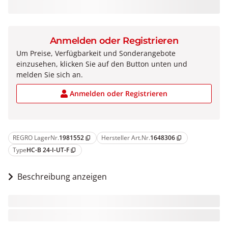
Anmelden oder Registrieren
Um Preise, Verfügbarkeit und Sonderangebote
einzusehen, klicken Sie auf den Button unten und
melden Sie sich an.
Anmelden oder Registrieren
REGRO LagerNr.
1981552
Hersteller Art.Nr.
1648306
content_copy
content_copy
Type
HC-B 24-I-UT-F
content_copy
Beschreibung anzeigen