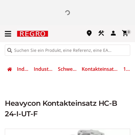
place
construction
person
shopping_cart
0
Industrietechnik
Industriesteckverbinder
Schwere Steckverbinder
Kontakteinsatz für Industriesteckverbinder
1648306
Heavycon Kontakteinsatz HC-B
24-I-UT-F