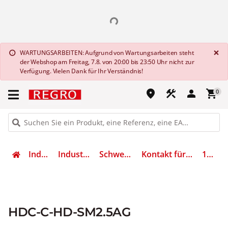
G
×
WARTUNGSARBEITEN: Aufgrund von Wartungsarbeiten steht
info
der Webshop am Freitag, 7.8. von 20:00 bis 23:50 Uhr nicht zur
Verfügung. Vielen Dank für Ihr Verständnis!
place
construction
person
shopping_cart
0
Industrietechnik
Industriesteckverbinder
Schwere Steckverbinder
Kontakt für Industriesteckverbinder
1651560000
HDC-C-HD-SM2.5AG