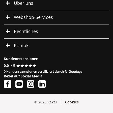
Über uns
Webshop-Services
Rechtliches
Kontakt
Kundenrezensionen
★
★
★
★
★
★
★
★
★
★
0.0
/ 5
0 Kundenrezensionen zertifiziert durch
Rexel auf Social Media
© 2025 Rexel
Cookies