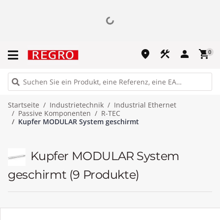
place
construction
person
shopping_cart
0
Startseite
Industrietechnik
Industrial Ethernet
Passive Komponenten
R-TEC
Kupfer MODULAR System geschirmt
Kupfer MODULAR System
geschirmt
(9 Produkte)