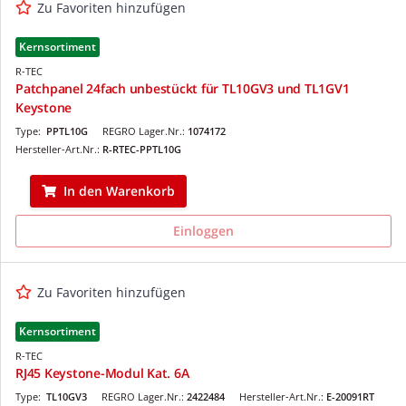
Zu Favoriten hinzufügen
Kernsortiment
R-TEC
Patchpanel 24fach unbestückt für TL10GV3 und TL1GV1
Keystone
Type:
PPTL10G
REGRO Lager.Nr.:
1074172
Hersteller-Art.Nr.:
R-RTEC-PPTL10G
In den Warenkorb
Einloggen
Zu Favoriten hinzufügen
Kernsortiment
R-TEC
RJ45 Keystone-Modul Kat. 6A
Type:
TL10GV3
REGRO Lager.Nr.:
2422484
Hersteller-Art.Nr.:
E-20091RT