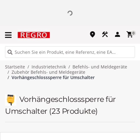
place
construction
person
shopping_cart
0
Startseite
Industrietechnik
Befehls- und Meldegeräte
Zubehör Befehls- und Meldegeräte
Vorhängeschlosssperre für Umschalter
Vorhängeschlosssperre für
Umschalter
(23 Produkte)