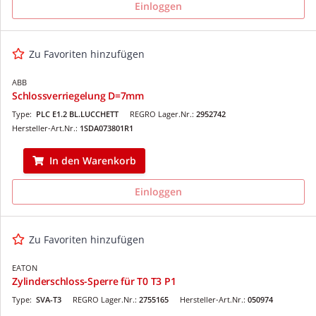
Einloggen
Zu Favoriten hinzufügen
ABB
Schlossverriegelung D=7mm
Type:
PLC E1.2 BL.LUCCHETT
REGRO Lager.Nr.:
2952742
Hersteller-Art.Nr.:
1SDA073801R1
In den Warenkorb
Einloggen
Zu Favoriten hinzufügen
EATON
Zylinderschloss-Sperre für T0 T3 P1
Type:
SVA-T3
REGRO Lager.Nr.:
2755165
Hersteller-Art.Nr.:
050974