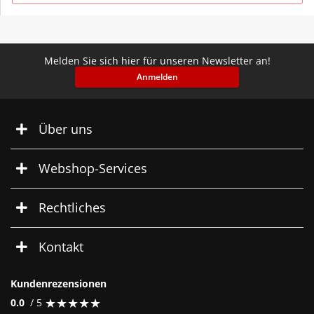
Melden Sie sich hier für unseren Newsletter an!
Anmelden
Über uns
Webshop-Services
Rechtliches
Kontakt
Kundenrezensionen
★
★
★
★
★
★
★
★
★
★
0.0
/ 5