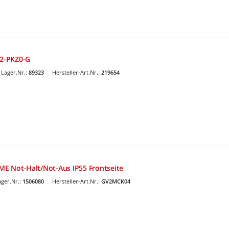
K2-PKZ0-G
Lager.Nr.:
89323
Hersteller-Art.Nr.:
219654
E Not-Halt/Not-Aus IP55 Frontseite
ger.Nr.:
1506080
Hersteller-Art.Nr.:
GV2MCK04