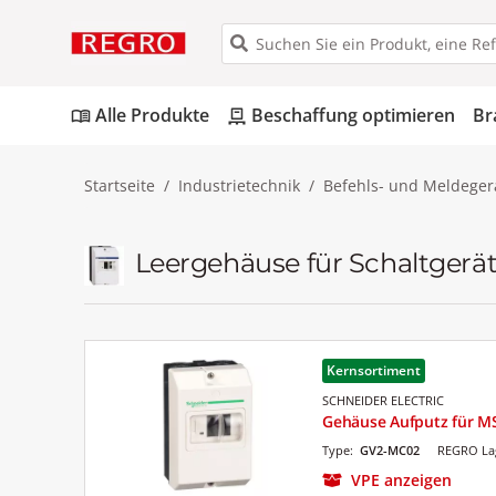
Alle Produkte
Beschaffung optimieren
Br
menu_book
pallet
Startseite
Industrietechnik
Befehls- und Meldeger
Leergehäuse für Schaltgerä
Kernsortiment
SCHNEIDER ELECTRIC
Gehäuse Aufputz für 
Type:
GV2-MC02
REGRO Lag
VPE anzeigen