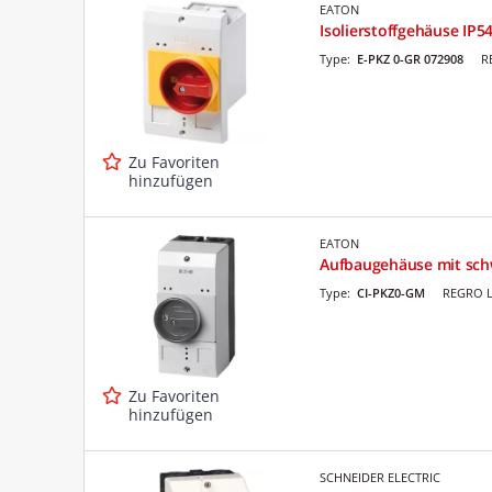
EATON
Isolierstoffgehäuse IP5
Type:
E-PKZ 0-GR 072908
R
Zu Favoriten
hinzufügen
EATON
Aufbaugehäuse mit sch
Type:
CI-PKZ0-GM
REGRO L
Zu Favoriten
hinzufügen
SCHNEIDER ELECTRIC