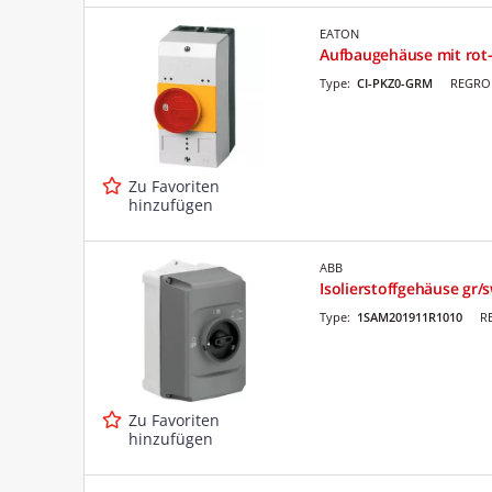
EATON
Aufbaugehäuse mit rot-
Type:
CI-PKZ0-GRM
REGRO 
Zu Favoriten
hinzufügen
ABB
Isolierstoffgehäuse gr
Type:
1SAM201911R1010
R
Zu Favoriten
hinzufügen