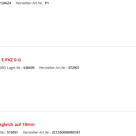
126624
Hersteller-Art.Nr.:
P1
4 E-PKZ 0-G
GRO Lager.Nr.:
638439
Hersteller-Art.Nr.:
072907
sgleich auf 18mm
Nr.:
515051
Hersteller-Art.Nr.:
2CCS500900R0161