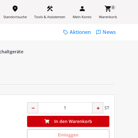
place
construction
person
shopping_cart
0
Standortsuche
Tools & Assistenten
Mein Konto
Warenkorb
Aktionen
News
sell
feedback
chaltgeräte
ST
In den Warenkorb
Einloggen