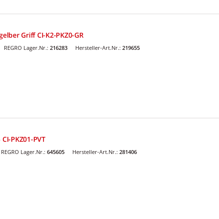
-gelber Griff CI-K2-PKZ0-GR
REGRO Lager.Nr.:
216283
Hersteller-Art.Nr.:
219655
5 CI-PKZ01-PVT
REGRO Lager.Nr.:
645605
Hersteller-Art.Nr.:
281406