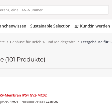
anchenwissen
Sustainable Selection
Kund:in werden
person_add_alt
äte
Gehäuse für Befehls- und Meldegeräte
Leergehäuse für S
te
(101 Produkte)
MSS+Membran IP54 GV2-MC02
er.Nr.:
14904
Hersteller-Art.Nr.:
GV2MC02