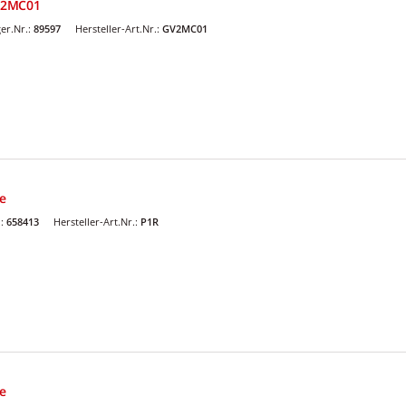
V2MC01
er.Nr.:
89597
Hersteller-Art.Nr.:
GV2MC01
e
.:
658413
Hersteller-Art.Nr.:
P1R
e