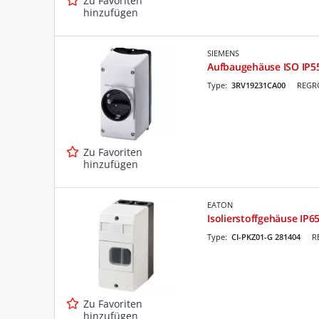
Zu Favoriten
hinzufügen
SIEMENS
Aufbaugehäuse ISO IP5
Type:
3RV19231CA00
REGRO
Zu Favoriten
hinzufügen
EATON
Isolierstoffgehäuse IP6
Type:
CI-PKZ01-G 281404
R
Zu Favoriten
hinzufügen