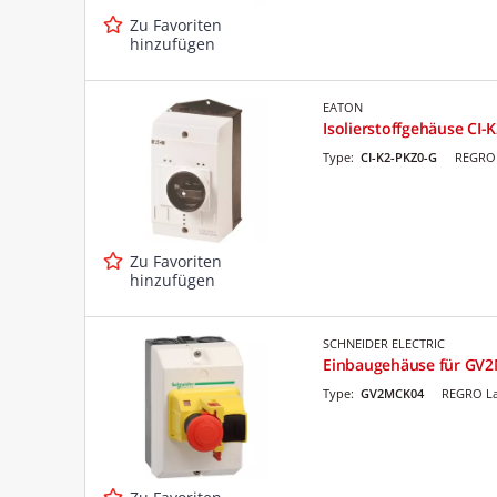
Zu Favoriten
hinzufügen
EATON
Isolierstoffgehäuse CI-
Type:
CI-K2-PKZ0-G
REGRO 
Zu Favoriten
hinzufügen
SCHNEIDER ELECTRIC
Einbaugehäuse für GV2M
Type:
GV2MCK04
REGRO La