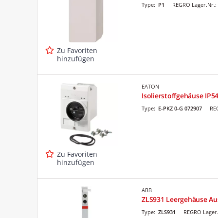
Type:
P1
REGRO Lager.Nr.:
Zu Favoriten
hinzufügen
EATON
Isolierstoffgehäuse IP5
Type:
E-PKZ 0-G 072907
RE
Zu Favoriten
hinzufügen
ABB
ZLS931 Leergehäuse Au
Type:
ZLS931
REGRO Lager.