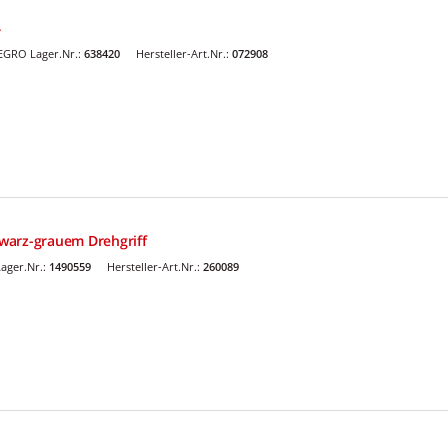
4
EGRO Lager.Nr.:
638420
Hersteller-Art.Nr.:
072908
warz-grauem Drehgriff
ager.Nr.:
1490559
Hersteller-Art.Nr.:
260089