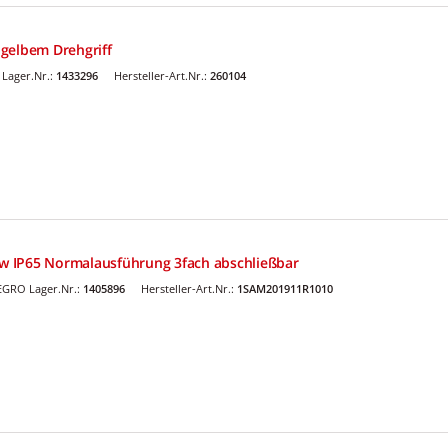
gelbem Drehgriff
Lager.Nr.:
1433296
Hersteller-Art.Nr.:
260104
/sw IP65 Normalausführung 3fach abschließbar
EGRO Lager.Nr.:
1405896
Hersteller-Art.Nr.:
1SAM201911R1010