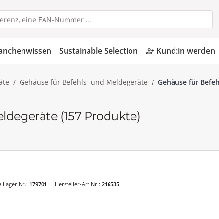
anchenwissen
Sustainable Selection
Kund:in werden
person_add_alt
äte
Gehäuse für Befehls- und Meldegeräte
Gehäuse für Befeh
eldegeräte
(157 Produkte)
 Lager.Nr.:
179701
Hersteller-Art.Nr.:
216535