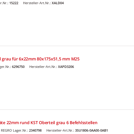
r.Nr.:
15222
Hersteller-Art.Nr.:
XALD04
l grau für 6x22mm 80x175x51,5 mm M25
er.Nr.:
6296750
Hersteller-Art.Nr.:
XAPD3206
äte 22mm rund KST Oberteil grau 6 Befehlsstellen
REGRO Lager.Nr.:
2340798
Hersteller-Art.Nr.:
3SU1806-0AA00-0AB1