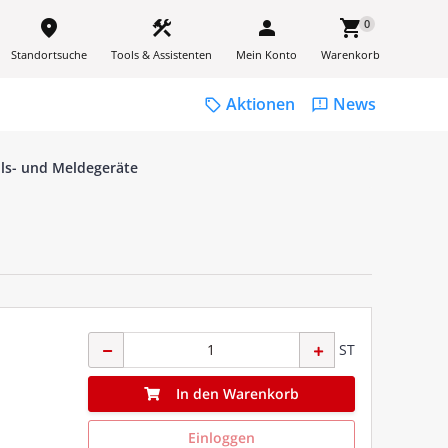
place
construction
person
shopping_cart
0
Standortsuche
Tools & Assistenten
Mein Konto
Warenkorb
Aktionen
News
sell
feedback
ls- und Meldegeräte
ST
In den Warenkorb
Einloggen