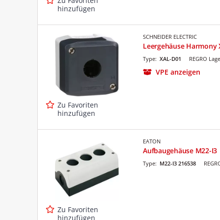
Zu Favoriten
hinzufügen
SCHNEIDER ELECTRIC
Leergehäuse Harmony 
Type:
XAL-D01
REGRO Lage
VPE anzeigen
Zu Favoriten
hinzufügen
EATON
Aufbaugehäuse M22-I3
Type:
M22-I3 216538
REGRO
Zu Favoriten
hinzufügen