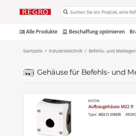
Alle Produkte
Beschaffung optimieren
Br
menu_book
pallet
Startseite
Industrietechnik
Befehls- und Meldeger
Gehäuse für Befehls- und M
EATON
Aufbaugehäuse M22 I1
Type:
M22 I1 216535
REGRO