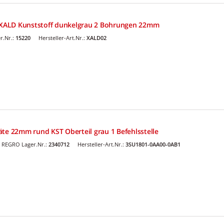
XALD Kunststoff dunkelgrau 2 Bohrungen 22mm
r.Nr.:
15220
Hersteller-Art.Nr.:
XALD02
äte 22mm rund KST Oberteil grau 1 Befehlsstelle
REGRO Lager.Nr.:
2340712
Hersteller-Art.Nr.:
3SU1801-0AA00-0AB1