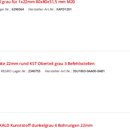
l grau für 1x22mm 80x80x51,5 mm M20
er.Nr.:
6296564
Hersteller-Art.Nr.:
XAPD1201
äte 22mm rund KST Oberteil grau 3 Befehlsstellen
REGRO Lager.Nr.:
2340755
Hersteller-Art.Nr.:
3SU1803-0AA00-0AB1
XALD Kunststoff dunkelgrau 4 Bohrungen 22mm