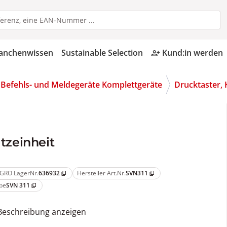
anchenwissen
Sustainable Selection
Kund:in werden
person_add_alt
Befehls- und Meldegeräte Komplettgeräte
Drucktaster,
atzeinheit
GRO LagerNr.
636932
Hersteller Art.Nr.
SVN311
content_copy
content_copy
pe
SVN 311
content_copy
Beschreibung anzeigen