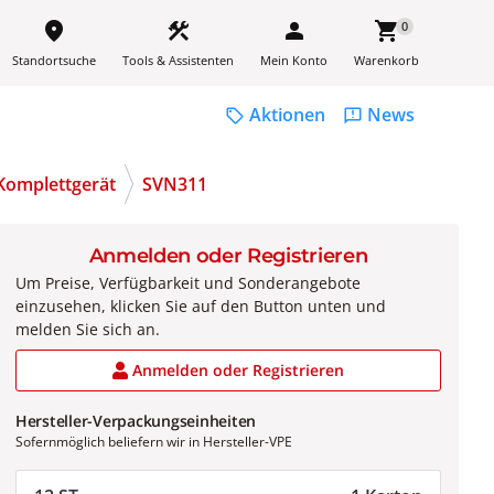
place
construction
person
shopping_cart
0
Standortsuche
Tools & Assistenten
Mein Konto
Warenkorb
Aktionen
News
sell
feedback
 Komplettgerät
SVN311
Anmelden oder Registrieren
Um Preise, Verfügbarkeit und Sonderangebote
einzusehen, klicken Sie auf den Button unten und
melden Sie sich an.
Anmelden oder Registrieren
Hersteller-Verpackungseinheiten
Sofernmöglich beliefern wir in Hersteller-VPE