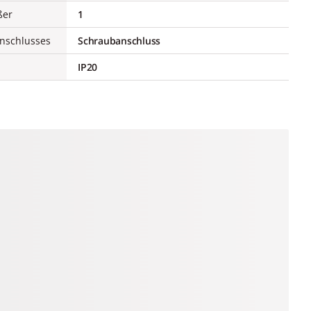
ßer
1
Anschlusses
Schraubanschluss
IP20