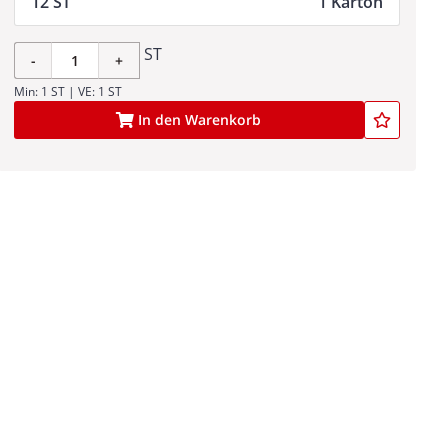
12 ST
1 Karton
ST
-
+
Min: 1 ST | VE: 1 ST
In den Warenkorb