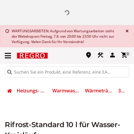
G
×
WARTUNGSARBEITEN: Aufgrund von Wartungsarbeiten steht
info
der Webshop am Freitag, 7.8. von 20:00 bis 23:50 Uhr nicht zur
Verfügung. Vielen Dank für Ihr Verständnis!
place
construction
person
shopping_cart
0
Heizungs- & Klimatechnik
Warmwasserbereitung
Wärmeträgerflüssigkeit
3301960
Rifrost-Standard 10 l für Wasser-