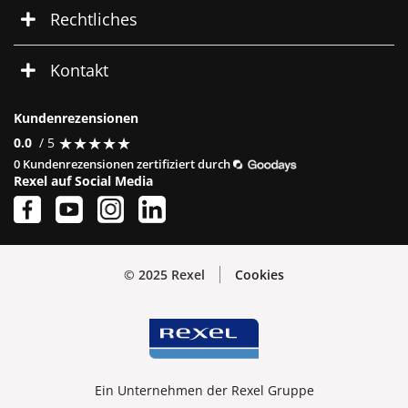
Rechtliches
Kontakt
Kundenrezensionen
★
★
★
★
★
★
★
★
★
★
0.0
/ 5
0 Kundenrezensionen zertifiziert durch
Rexel auf Social Media
© 2025 Rexel
Cookies
Ein Unternehmen der Rexel Gruppe