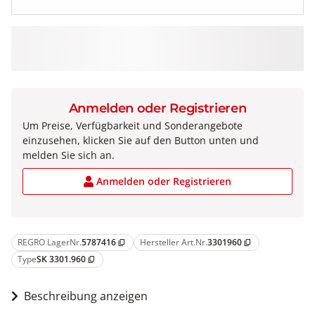
Anmelden oder Registrieren
Um Preise, Verfügbarkeit und Sonderangebote
einzusehen, klicken Sie auf den Button unten und
melden Sie sich an.
Anmelden oder Registrieren
REGRO LagerNr.
5787416
Hersteller Art.Nr.
3301960
content_copy
content_copy
Type
SK 3301.960
content_copy
Beschreibung anzeigen