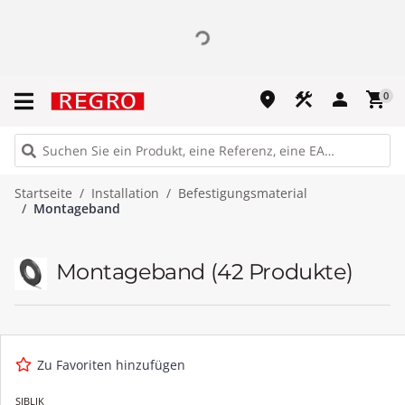
place
construction
person
shopping_cart
0
Startseite
Installation
Befestigungsmaterial
Montageband
Montageband
(42 Produkte)
Zu Favoriten hinzufügen
SIBLIK