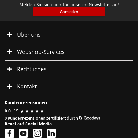
Melden Sie sich hier für unseren Newsletter an!
Anmelden
Über uns
Webshop-Services
Rechtliches
Kontakt
Kundenrezensionen
★
★
★
★
★
★
★
★
★
★
0.0
/ 5
0 Kundenrezensionen zertifiziert durch
Rexel auf Social Media