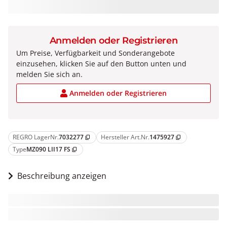
Anmelden oder Registrieren
Um Preise, Verfügbarkeit und Sonderangebote
einzusehen, klicken Sie auf den Button unten und
melden Sie sich an.
Anmelden oder Registrieren
REGRO LagerNr.
7032277
Hersteller Art.Nr.
1475927
content_copy
content_copy
Type
MZ090 LII17 FS
content_copy
Beschreibung anzeigen