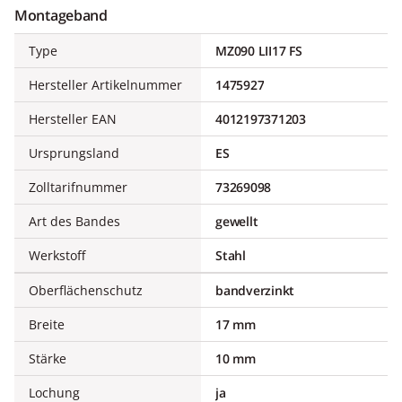
Montageband
Type
MZ090 LII17 FS
Hersteller Artikelnummer
1475927
Hersteller EAN
4012197371203
Ursprungsland
ES
Zolltarifnummer
73269098
Art des Bandes
gewellt
Werkstoff
Stahl
Oberflächenschutz
bandverzinkt
Breite
17 mm
Stärke
10 mm
Lochung
ja