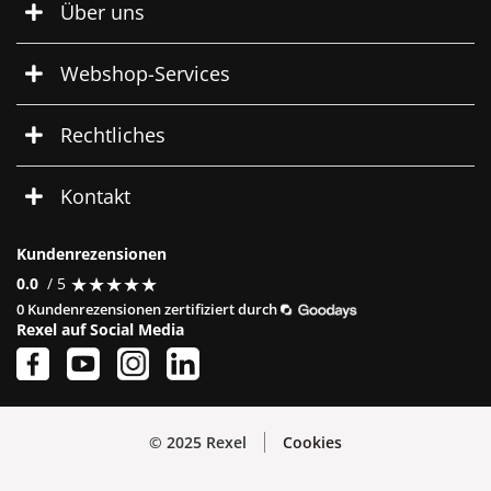
Über uns
Webshop-Services
Rechtliches
Kontakt
Kundenrezensionen
★
★
★
★
★
★
★
★
★
★
0.0
/ 5
0 Kundenrezensionen zertifiziert durch
Rexel auf Social Media
© 2025 Rexel
Cookies