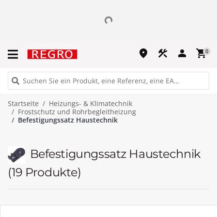
place
construction
person
shopping_cart
0
Startseite
Heizungs- & Klimatechnik
Frostschutz und Rohrbegleitheizung
Befestigungssatz Haustechnik
Befestigungssatz Haustechnik
(19 Produkte)