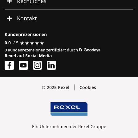
Rechtliches
Kontakt
Kundenrezensionen
★
★
★
★
★
★
★
★
★
★
0.0
/ 5
0 Kundenrezensionen zertifiziert durch
Rexel auf Social Media
© 2025 Rexel
Cookies
Ein Unternehmen der Rexel Gruppe