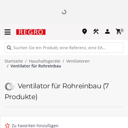
place
construction
person
shopping_cart
0
Startseite
Haushaltsgeräte
Ventilatoren
Ventilator für Rohreinbau
Ventilator für Rohreinbau
(7
Produkte)
Zu Favoriten hinzufügen