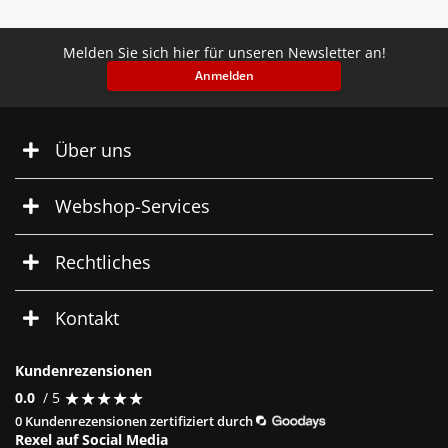
Melden Sie sich hier für unseren Newsletter an!
Anmelden
Über uns
Webshop-Services
Rechtliches
Kontakt
Kundenrezensionen
★
★
★
★
★
★
★
★
★
★
0.0
/ 5
0 Kundenrezensionen zertifiziert durch
Rexel auf Social Media