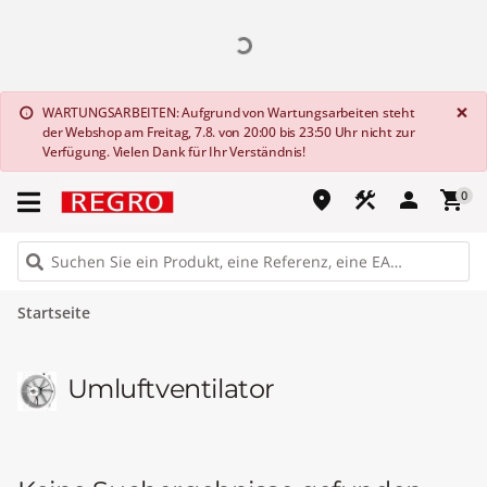
G
×
WARTUNGSARBEITEN: Aufgrund von Wartungsarbeiten steht
info
der Webshop am Freitag, 7.8. von 20:00 bis 23:50 Uhr nicht zur
Verfügung. Vielen Dank für Ihr Verständnis!
place
construction
person
shopping_cart
0
Startseite
Umluftventilator