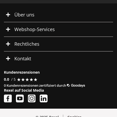
Über uns
Webshop-Services
Rechtliches
Kontakt
Kundenrezensionen
★
★
★
★
★
★
★
★
★
★
0.0
/ 5
0 Kundenrezensionen zertifiziert durch
Rexel auf Social Media