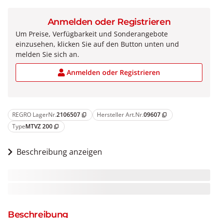
Anmelden oder Registrieren
Um Preise, Verfügbarkeit und Sonderangebote
einzusehen, klicken Sie auf den Button unten und
melden Sie sich an.
Anmelden oder Registrieren
REGRO LagerNr.
2106507
Hersteller Art.Nr.
09607
content_copy
content_copy
Type
MTVZ 200
content_copy
Beschreibung anzeigen
Beschreibung