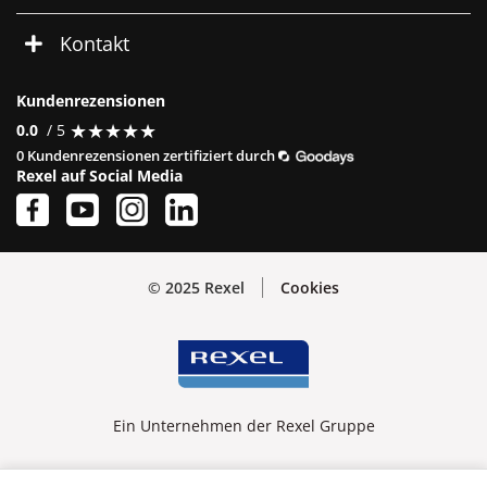
Kontakt
Kundenrezensionen
★
★
★
★
★
★
★
★
★
★
0.0
/ 5
0 Kundenrezensionen zertifiziert durch
Rexel auf Social Media
© 2025 Rexel
Cookies
Ein Unternehmen der Rexel Gruppe