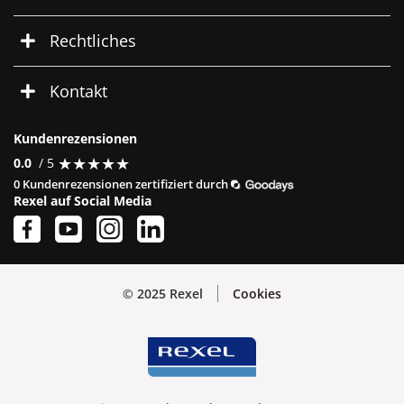
Rechtliches
Kontakt
Kundenrezensionen
★
★
★
★
★
★
★
★
★
★
0.0
/ 5
0 Kundenrezensionen zertifiziert durch
Rexel auf Social Media
© 2025 Rexel
Cookies