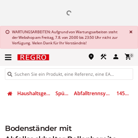
G
×
WARTUNGSARBEITEN: Aufgrund von Wartungsarbeiten steht
info
der Webshop am Freitag, 7.8. von 20:00 bis 23:50 Uhr nicht zur
Verfügung. Vielen Dank für Ihr Verständnis!
place
construction
person
shopping_cart
0
Haushaltsgeräte
Spülen
Abfalltrennsystem
145024
Bodenständer mit