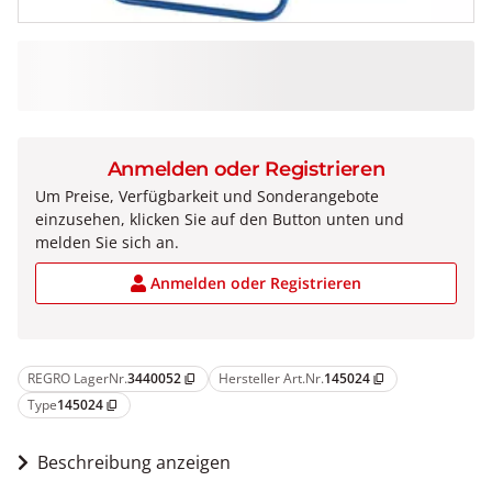
Anmelden oder Registrieren
Um Preise, Verfügbarkeit und Sonderangebote
einzusehen, klicken Sie auf den Button unten und
melden Sie sich an.
Anmelden oder Registrieren
REGRO LagerNr.
3440052
Hersteller Art.Nr.
145024
content_copy
content_copy
Type
145024
content_copy
Beschreibung anzeigen