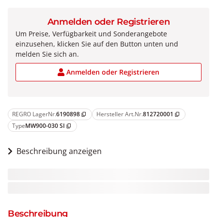
Anmelden oder Registrieren
Um Preise, Verfügbarkeit und Sonderangebote
einzusehen, klicken Sie auf den Button unten und
melden Sie sich an.
Anmelden oder Registrieren
REGRO LagerNr.
6190898
Hersteller Art.Nr.
812720001
content_copy
content_copy
Type
MW900-030 SI
content_copy
Beschreibung anzeigen
Beschreibung