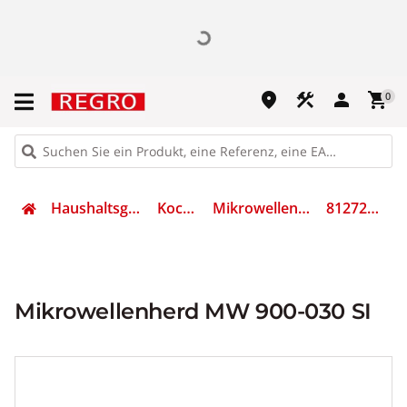
place
construction
person
shopping_cart
0
Haushaltsgeräte
Kochen
Mikrowellengerät
812720001
Mikrowellenherd MW 900-030 SI