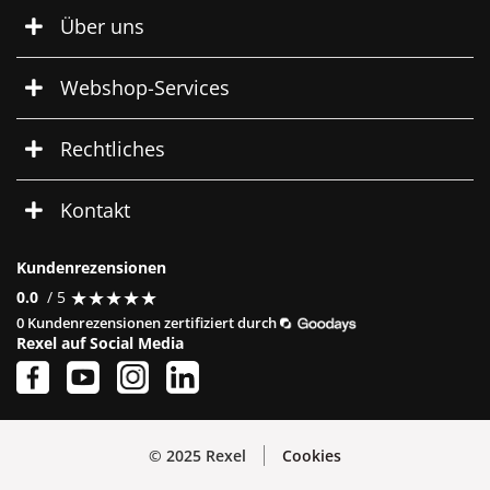
Über uns
Webshop-Services
Rechtliches
Kontakt
Kundenrezensionen
★
★
★
★
★
★
★
★
★
★
0.0
/ 5
0 Kundenrezensionen zertifiziert durch
Rexel auf Social Media
© 2025 Rexel
Cookies