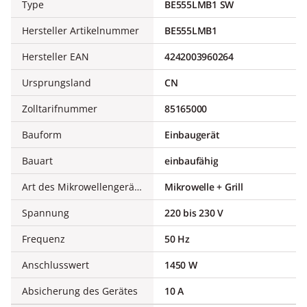
Type
BE555LMB1 SW
Hersteller Artikelnummer
BE555LMB1
Hersteller EAN
4242003960264
Ursprungsland
CN
Zolltarifnummer
85165000
Bauform
Einbaugerät
Bauart
einbaufähig
Art des Mikrowellengerätes
Mikrowelle + Grill
Spannung
220 bis 230 V
Frequenz
50 Hz
Anschlusswert
1450 W
Absicherung des Gerätes
10 A