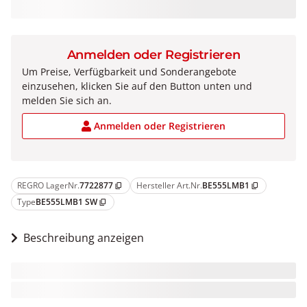
Anmelden oder Registrieren
Um Preise, Verfügbarkeit und Sonderangebote
einzusehen, klicken Sie auf den Button unten und
melden Sie sich an.
Anmelden oder Registrieren
REGRO LagerNr.
7722877
Hersteller Art.Nr.
BE555LMB1
content_copy
content_copy
Type
BE555LMB1 SW
content_copy
Beschreibung anzeigen