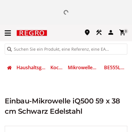
place
construction
person
shopping_cart
0
Haushaltsgeräte
Kochen
Mikrowellengerät
BE555LMB1
Einbau-Mikrowelle iQ500 59 x 38
cm Schwarz Edelstahl