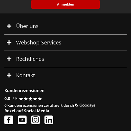
Anmelden
Über uns
Webshop-Services
Rechtliches
Kontakt
Kundenrezensionen
★
★
★
★
★
★
★
★
★
★
0.0
/ 5
0 Kundenrezensionen zertifiziert durch
Rexel auf Social Media