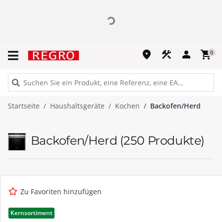
place
construction
person
shopping_cart
0
Startseite
Haushaltsgeräte
Kochen
Backofen/Herd
Backofen/Herd
(250 Produkte)
Zu Favoriten hinzufügen
Kernsortiment