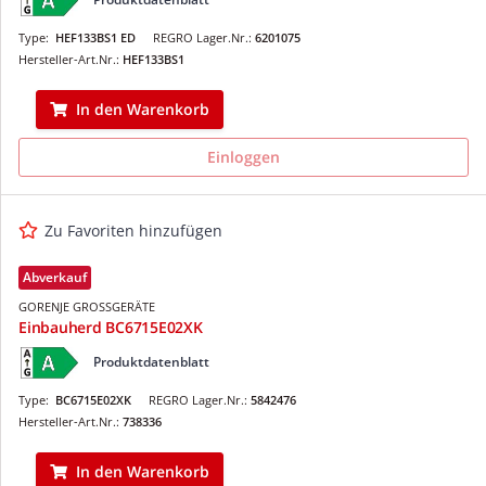
Type:
HEF133BS1 ED
REGRO Lager.Nr.:
6201075
Hersteller-Art.Nr.:
HEF133BS1
In den Warenkorb
Einloggen
Zu Favoriten hinzufügen
Abverkauf
GORENJE GROSSGERÄTE
Einbauherd BC6715E02XK
Produktdatenblatt
Type:
BC6715E02XK
REGRO Lager.Nr.:
5842476
Hersteller-Art.Nr.:
738336
In den Warenkorb