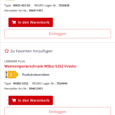
Type:
WKES 653 ED
REGRO Lager.Nr.:
7026838
Hersteller-Art.Nr.:
996911951
In den Warenkorb
Einloggen
Zu Favoriten hinzufügen
LIEBHERR PLUS
Weintemperierschrank WSbsi 5252 Vinidor
Produktdatenblatt
Type:
WSBSI 5252
REGRO Lager.Nr.:
7024444
Hersteller-Art.Nr.:
994612451
In den Warenkorb
Einloggen