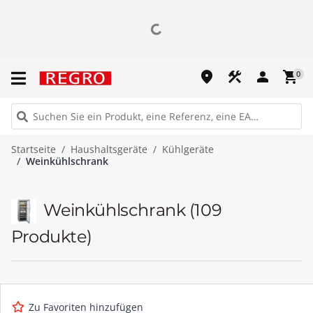
place
construction
person
shopping_cart
0
Startseite
Haushaltsgeräte
Kühlgeräte
Weinkühlschrank
Weinkühlschrank
(109
Produkte)
Zu Favoriten hinzufügen