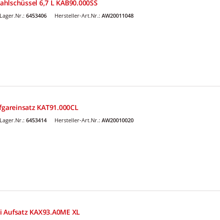
hlschüssel 6,7 L KAB90.000SS
Lager.Nr.:
6453406
Hersteller-Art.Nr.:
AW20011048
gareinsatz KAT91.000CL
Lager.Nr.:
6453414
Hersteller-Art.Nr.:
AW20010020
i Aufsatz KAX93.A0ME XL