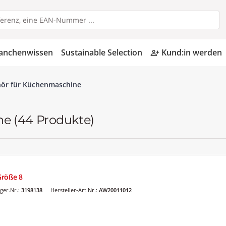
anchenwissen
Sustainable Selection
Kund:in werden
person_add_alt
ör für Küchenmaschine
ne
(44 Produkte)
Größe 8
ger.Nr.:
3198138
Hersteller-Art.Nr.:
AW20011012