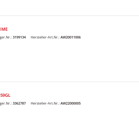
01ME
er.Nr.:
3199134
Hersteller-Art.Nr.:
AW20011006
359GL
er.Nr.:
3362787
Hersteller-Art.Nr.:
AW22000005