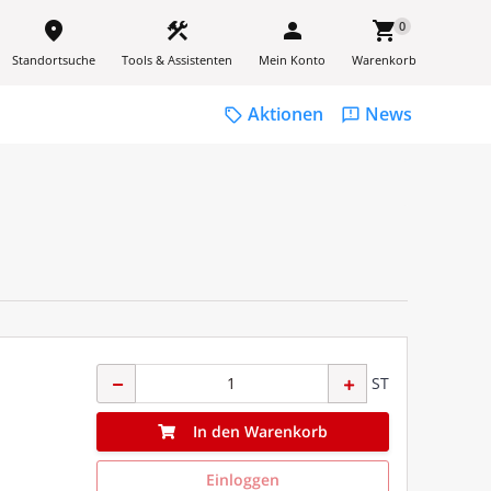
place
construction
person
shopping_cart
0
Standortsuche
Tools & Assistenten
Mein Konto
Warenkorb
Aktionen
News
sell
feedback
ST
In den Warenkorb
Einloggen