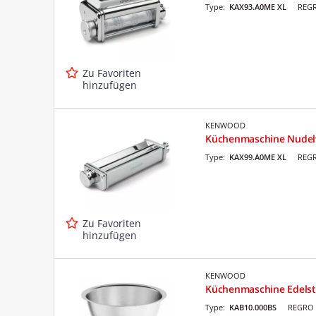
Type:
KAX93.A0ME XL
REGR
Zu Favoriten
hinzufügen
KENWOOD
Küchenmaschine Nudel
Type:
KAX99.A0ME XL
REGR
Zu Favoriten
hinzufügen
KENWOOD
Küchenmaschine Edelsta
Type:
KAB10.000BS
REGRO 