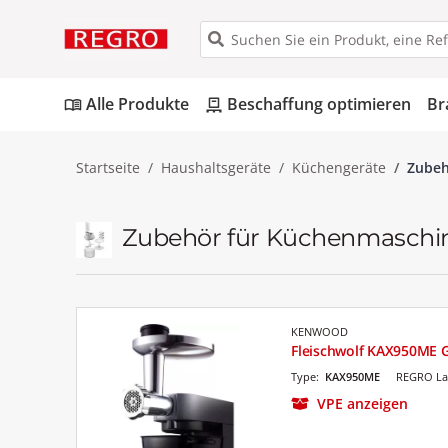
Alle Produkte
Beschaffung optimieren
Br
menu_book
pallet
Startseite
Haushaltsgeräte
Küchengeräte
Zubeh
Zubehör für Küchenmaschi
KENWOOD
Fleischwolf KAX950ME 
Type:
KAX950ME
REGRO La
VPE anzeigen