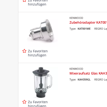
Zu Favoriten
hinzufügen
KENWOOD
Zubehöradapter KAT0
Type:
KAT001ME
REGRO Lag
Zu Favoriten
hinzufügen
KENWOOD
Mixeraufsatz Glas KAH
Type:
KAH359GL
REGRO Lag
Zu Favoriten
hinzufügen