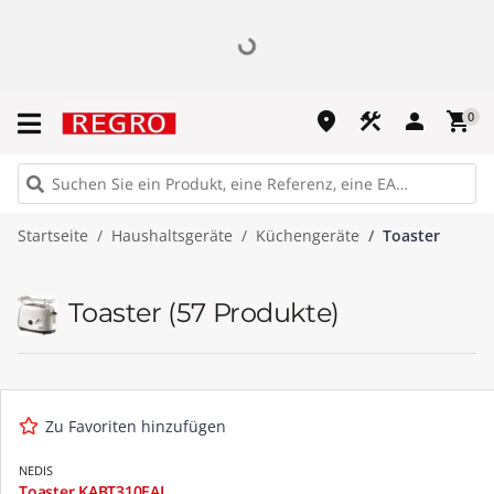
place
construction
person
shopping_cart
0
Startseite
Haushaltsgeräte
Küchengeräte
Toaster
Toaster
(57 Produkte)
Zu Favoriten hinzufügen
NEDIS
Toaster KABT310EAL