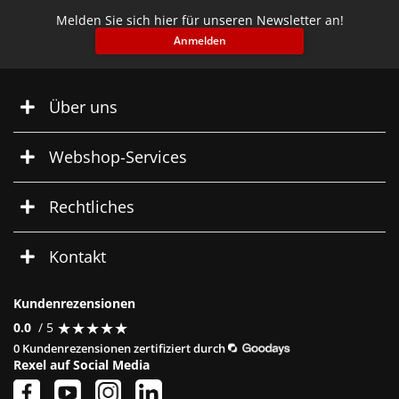
Melden Sie sich hier für unseren Newsletter an!
Anmelden
Über uns
Webshop-Services
Rechtliches
Kontakt
Kundenrezensionen
★
★
★
★
★
★
★
★
★
★
0.0
/ 5
0 Kundenrezensionen zertifiziert durch
Rexel auf Social Media