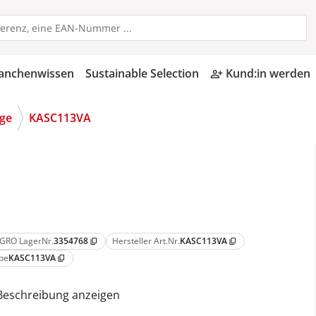
anchenwissen
Sustainable Selection
Kund:in werden
person_add_alt
ge
KASC113VA
GRO LagerNr.
3354768
Hersteller Art.Nr.
KASC113VA
content_copy
content_copy
pe
KASC113VA
content_copy
Beschreibung anzeigen