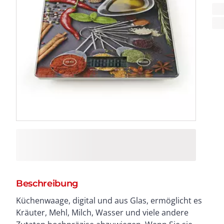
Beschreibung
Küchenwaage, digital und aus Glas, ermöglicht es
Kilogramm und Pfund. Anzeige für Überladung und
Kräuter, Mehl, Milch, Wasser und viele andere
niedrigen Batteriestand. Hochpräzisions-