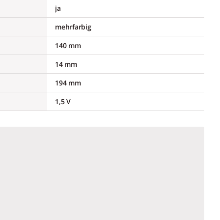
ja
mehrfarbig
140 mm
14 mm
194 mm
1,5 V