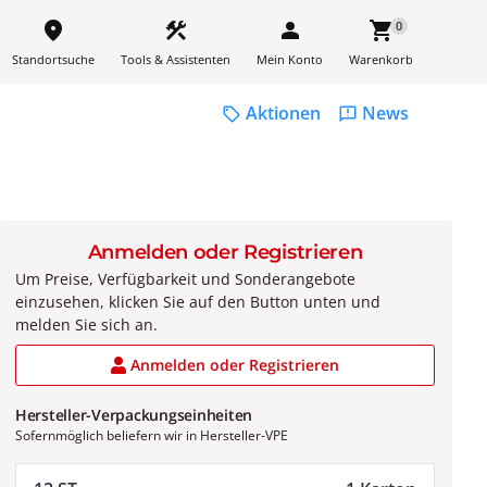
place
construction
person
shopping_cart
0
Standortsuche
Tools & Assistenten
Mein Konto
Warenkorb
Aktionen
News
sell
feedback
Anmelden oder Registrieren
Um Preise, Verfügbarkeit und Sonderangebote
einzusehen, klicken Sie auf den Button unten und
melden Sie sich an.
Anmelden oder Registrieren
Hersteller-Verpackungseinheiten
Sofernmöglich beliefern wir in Hersteller-VPE