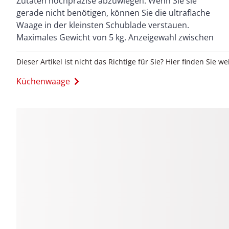
Zutaten hochpräzise abzuwiegen. Wenn Sie sie
Dehnungssensoren für genaue Messungen.
gerade nicht benötigen, können Sie die ultraflache
Platzsparende Aufbewahrung dank ultraflachem
Waage in der kleinsten Schublade verstauen.
Design. Leicht zu reinigende Wiegefläche aus
Maximales Gewicht von 5 kg. Anzeigewahl zwischen
Dieser Artikel ist nicht das Richtige für Sie? Hier finden Sie we
Küchenwaage