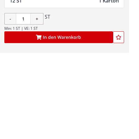
12 ST
1 Karton
ST
-
+
Min: 1 ST | VE: 1 ST
In den Warenkorb