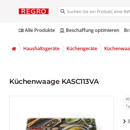
Alle Produkte
Beschaffung optimieren
Br
menu_book
pallet
Haushaltsgeräte
Küchengeräte
Küchenwaa
Küchenwaage KASC113VA
RE
Ty