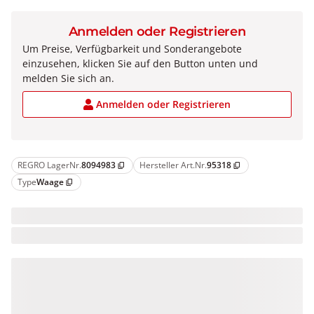
Anmelden oder Registrieren
Um Preise, Verfügbarkeit und Sonderangebote
einzusehen, klicken Sie auf den Button unten und
melden Sie sich an.
Anmelden oder Registrieren
REGRO LagerNr.
8094983
Hersteller Art.Nr.
95318
content_copy
content_copy
Type
Waage
content_copy