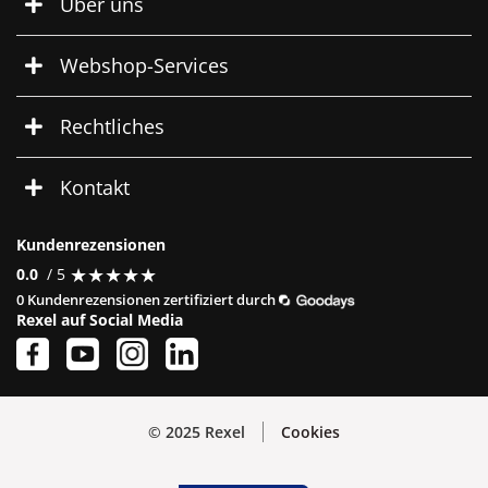
Über uns
Webshop-Services
Rechtliches
Kontakt
Kundenrezensionen
★
★
★
★
★
★
★
★
★
★
0.0
/ 5
0 Kundenrezensionen zertifiziert durch
Rexel auf Social Media
© 2025 Rexel
Cookies