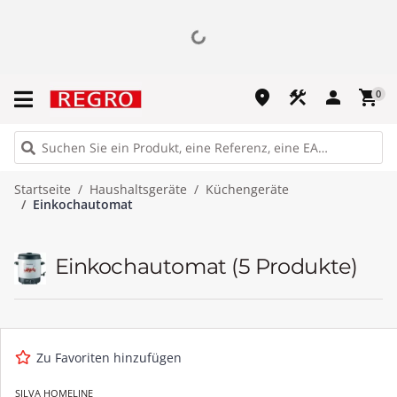
place
construction
person
shopping_cart
0
Startseite
Haushaltsgeräte
Küchengeräte
Einkochautomat
Einkochautomat
(5 Produkte)
Zu Favoriten hinzufügen
SILVA HOMELINE