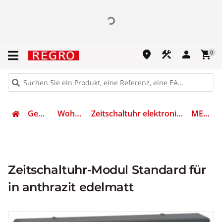
place
construction
person
shopping_cart
0
Gebäudetechnik
Wohnraumschalter
Zeitschaltuhr elektronisch f. Installationsschalterprogramme
MEG5754-0414
Zeitschaltuhr-Modul Standard für
in anthrazit edelmatt