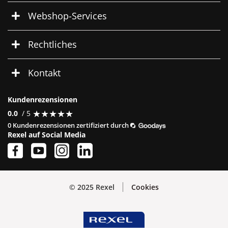
Webshop-Services
Rechtliches
Kontakt
Kundenrezensionen
★
★
★
★
★
★
★
★
★
★
0.0
/ 5
0 Kundenrezensionen zertifiziert durch
Rexel auf Social Media
© 2025 Rexel
Cookies