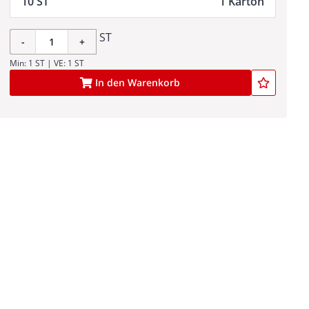
10 ST
1 Karton
ST
-
+
Min: 1 ST | VE: 1 ST
In den Warenkorb