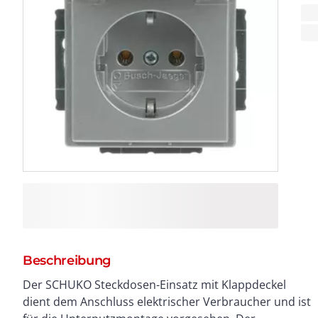
Beschreibung
Der SCHUKO Steckdosen-Einsatz mit Klappdeckel
Deckenmontage geeignet, was ihn ideal für
dient dem Anschluss elektrischer Verbraucher und ist
Anwendungen in Werkstätten, Garagen oder