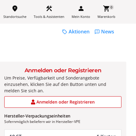
place
construction
person
shopping_cart
0
Standortsuche
Tools & Assistenten
Mein Konto
Warenkorb
Aktionen
News
sell
feedback
Anmelden oder Registrieren
Um Preise, Verfügbarkeit und Sonderangebote
einzusehen, klicken Sie auf den Button unten und
melden Sie sich an.
Anmelden oder Registrieren
Hersteller-Verpackungseinheiten
Sofernmöglich beliefern wir in Hersteller-VPE