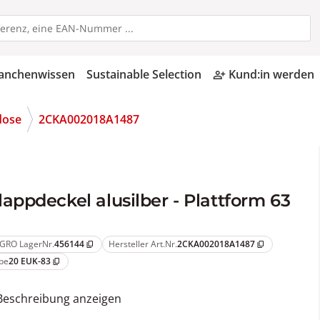
anchenwissen
Sustainable Selection
Kund:in werden
person_add_alt
dose
2CKA002018A1487
ppdeckel alusilber - Plattform 63
GRO LagerNr.
456144
Hersteller Art.Nr.
2CKA002018A1487
content_copy
content_copy
pe
20 EUK-83
content_copy
Beschreibung anzeigen