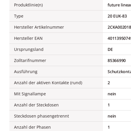
Produktlinie(n)
future linea
Type
20 EUK-83
Hersteller Artikelnummer
2CKA00201
Hersteller EAN
4011395074
Ursprungsland
DE
Zolltarifnummer
85366990
Ausführung
Schutzkonta
Anzahl der aktiven Kontakte (rund)
2
Mit Signallampe
nein
Anzahl der Steckdosen
1
Steckdosen phasengetrennt
nein
Anzahl der Phasen
1