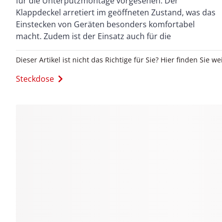
für die Unterputzmontage vorgesehen. Der
technischen Einrichtungen macht. Die robuste
Klappdeckel arretiert im geöffneten Zustand, was das
Ausführung sorgt für Langlebigkeit und zuverlässigen
Einstecken von Geräten besonders komfortabel
Schutz im Alltag. Diese Ausführung ist in der Farbe
macht. Zudem ist der Einsatz auch für die
Dieser Artikel ist nicht das Richtige für Sie? Hier finden Sie we
Steckdose