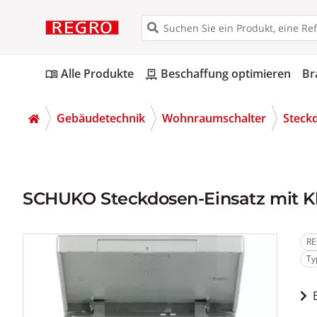
Alle Produkte
Beschaffung optimieren
Br
menu_book
pallet
Gebäudetechnik
Wohnraumschalter
Steck
SCHUKO Steckdosen-Einsatz mit Kla
RE
Ty