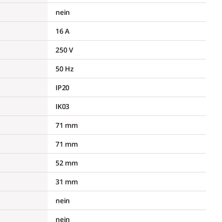
nein
16 A
250 V
50 Hz
IP20
IK03
71 mm
71 mm
52 mm
31 mm
nein
nein