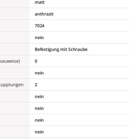
matt
anthrazit
7024
nein
Befestigung mit Schraube
bauweise)
0
nein
/Kupplungen
2
nein
nein
nein
nein