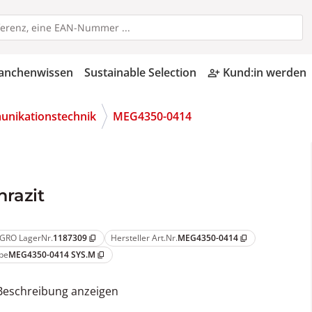
anchenwissen
Sustainable Selection
Kund:in werden
person_add_alt
nikationstechnik
MEG4350-0414
hrazit
GRO LagerNr.
1187309
Hersteller Art.Nr.
MEG4350-0414
content_copy
content_copy
pe
MEG4350-0414 SYS.M
content_copy
Beschreibung anzeigen