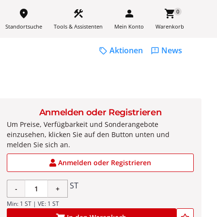
place
construction
person
shopping_cart
0
Standortsuche
Tools & Assistenten
Mein Konto
Warenkorb
Aktionen
News
sell
feedback
Anmelden oder Registrieren
Um Preise, Verfügbarkeit und Sonderangebote
einzusehen, klicken Sie auf den Button unten und
melden Sie sich an.
Anmelden oder Registrieren
ST
-
+
Min: 1 ST | VE: 1 ST