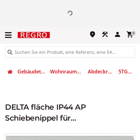
place
construction
person
shopping_cart
0
Gebäudetechnik
Wohnraumschalter
Abdeckrahmen
5TG4205
DELTA fläche IP44 AP
Schiebenippel für
Leitungseinführung zum
Verbinden