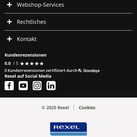
Webshop-Services
Rechtliches
Kontakt
Kundenrezensionen
★
★
★
★
★
★
★
★
★
★
0.0
/ 5
0 Kundenrezensionen zertifiziert durch
Rexel auf Social Media
© 2025 Rexel
Cookies