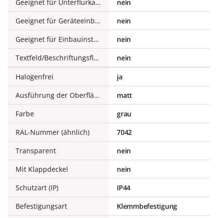
Geeignet für Unterflurkanaldose
nein
Geeignet für Geräteeinbaukanal
nein
Geeignet für Einbauinstallation
nein
Textfeld/Beschriftungsfläche
nein
Halogenfrei
ja
Ausführung der Oberfläche
matt
Farbe
grau
RAL-Nummer (ähnlich)
7042
Transparent
nein
Mit Klappdeckel
nein
Schutzart (IP)
IP44
Befestigungsart
Klemmbefestigung