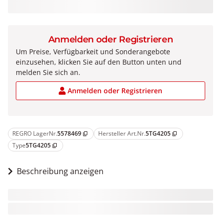
Anmelden oder Registrieren
Um Preise, Verfügbarkeit und Sonderangebote
einzusehen, klicken Sie auf den Button unten und
melden Sie sich an.
Anmelden oder Registrieren
REGRO LagerNr.
5578469
Hersteller Art.Nr.
5TG4205
content_copy
content_copy
Type
5TG4205
content_copy
Beschreibung anzeigen