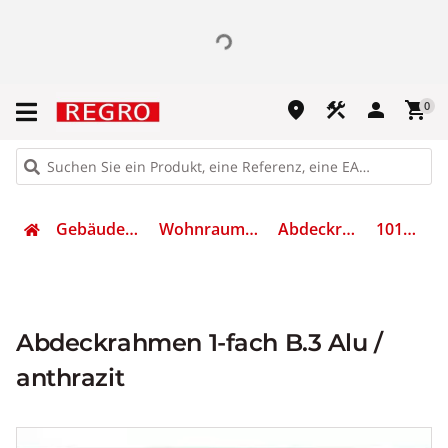
place
construction
person
shopping_cart
0
Gebäudetechnik
Wohnraumschalter
Abdeckrahmen
10113004
Abdeckrahmen 1-fach B.3 Alu /
anthrazit