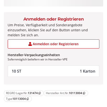
Anmelden oder Registrieren
Um Preise, Verfügbarkeit und Sonderangebote
einzusehen, klicken Sie auf den Button unten und
melden Sie sich an.
Anmelden oder Registrieren
Hersteller-Verpackungseinheiten
Sofernmöglich beliefern wir in Hersteller-VPE
10 ST
1 Karton
REGRO LagerNr.
131474
Hersteller Art.Nr.
10113004
content_copy
content_copy
Type
10113004
content_copy