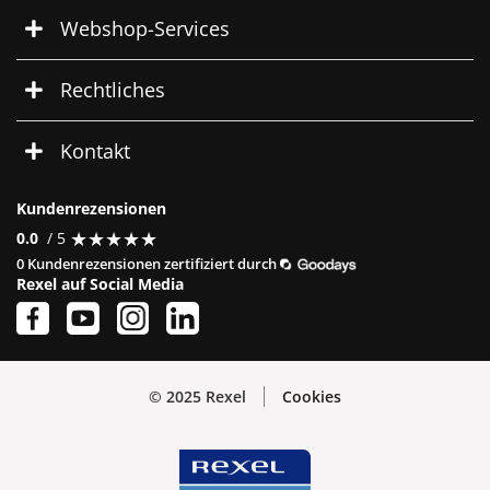
Webshop-Services
Rechtliches
Kontakt
Kundenrezensionen
★
★
★
★
★
★
★
★
★
★
0.0
/ 5
0 Kundenrezensionen zertifiziert durch
Rexel auf Social Media
© 2025 Rexel
Cookies