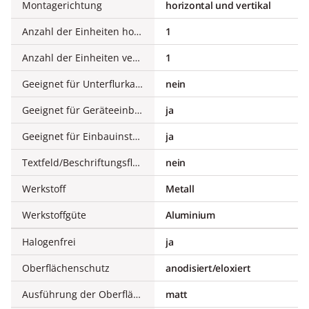
Montagerichtung
horizontal und vertikal
Anzahl der Einheiten horizontal
1
Anzahl der Einheiten vertikal
1
Geeignet für Unterflurkanaldose
nein
Geeignet für Geräteeinbaukanal
ja
Geeignet für Einbauinstallation
ja
Textfeld/Beschriftungsfläche
nein
Werkstoff
Metall
Werkstoffgüte
Aluminium
Halogenfrei
ja
Oberflächenschutz
anodisiert/eloxiert
Ausführung der Oberfläche
matt