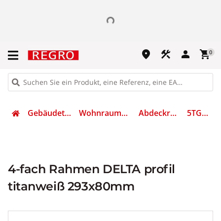
place
construction
person
shopping_cart
0
Gebäudetechnik
Wohnraumschalter
Abdeckrahmen
5TG1814
4-fach Rahmen DELTA profil
titanweiß 293x80mm