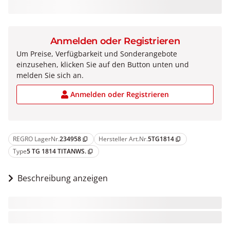
Anmelden oder Registrieren
Um Preise, Verfügbarkeit und Sonderangebote
einzusehen, klicken Sie auf den Button unten und
melden Sie sich an.
Anmelden oder Registrieren
REGRO LagerNr.
234958
Hersteller Art.Nr.
5TG1814
content_copy
content_copy
Type
5 TG 1814 TITANWS.
content_copy
Beschreibung anzeigen