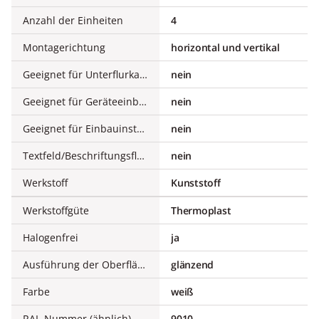
Anzahl der Einheiten
4
Montagerichtung
horizontal und vertikal
Geeignet für Unterflurkanaldose
nein
Geeignet für Geräteeinbaukanal
nein
Geeignet für Einbauinstallation
nein
Textfeld/Beschriftungsfläche
nein
Werkstoff
Kunststoff
Werkstoffgüte
Thermoplast
Halogenfrei
ja
Ausführung der Oberfläche
glänzend
Farbe
weiß
RAL-Nummer (ähnlich)
9010