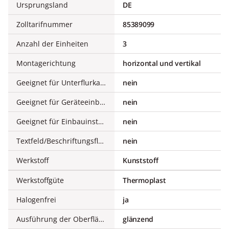
Ursprungsland
DE
Zolltarifnummer
85389099
Anzahl der Einheiten
3
Montagerichtung
horizontal und vertikal
Geeignet für Unterflurkanaldose
nein
Geeignet für Geräteeinbaukanal
nein
Geeignet für Einbauinstallation
nein
Textfeld/Beschriftungsfläche
nein
Werkstoff
Kunststoff
Werkstoffgüte
Thermoplast
Halogenfrei
ja
Ausführung der Oberfläche
glänzend