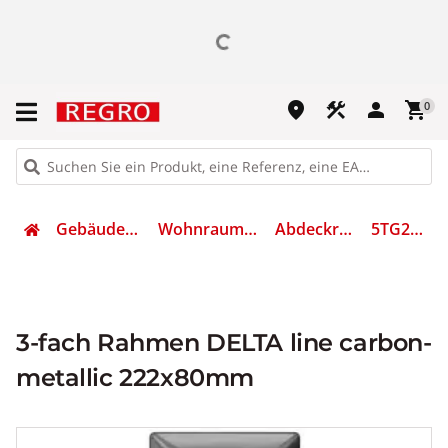
place
construction
person
shopping_cart
0
Gebäudetechnik
Wohnraumschalter
Abdeckrahmen
5TG2553-6
3-fach Rahmen DELTA line carbon-
metallic 222x80mm