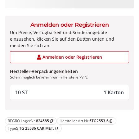
Anmelden oder Registrieren
Um Preise, Verfügbarkeit und Sonderangebote
einzusehen, klicken Sie auf den Button unten und
melden Sie sich an.
Anmelden oder Registrieren
Hersteller-Verpackungseinheiten
Sofernmöglich beliefern wir in Hersteller-VPE
10 ST
1 Karton
REGRO LagerNr.
824585
Hersteller Art.Nr.
5TG2553-6
content_copy
content_copy
Type
5 TG 25536 CAR.MET.
content_copy