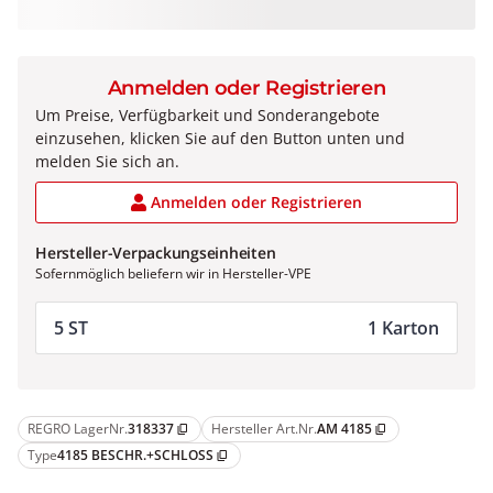
Anmelden oder Registrieren
Um Preise, Verfügbarkeit und Sonderangebote
einzusehen, klicken Sie auf den Button unten und
melden Sie sich an.
Anmelden oder Registrieren
Hersteller-Verpackungseinheiten
Sofernmöglich beliefern wir in Hersteller-VPE
5 ST
1 Karton
REGRO LagerNr.
318337
Hersteller Art.Nr.
AM 4185
content_copy
content_copy
Type
4185 BESCHR.+SCHLOSS
content_copy