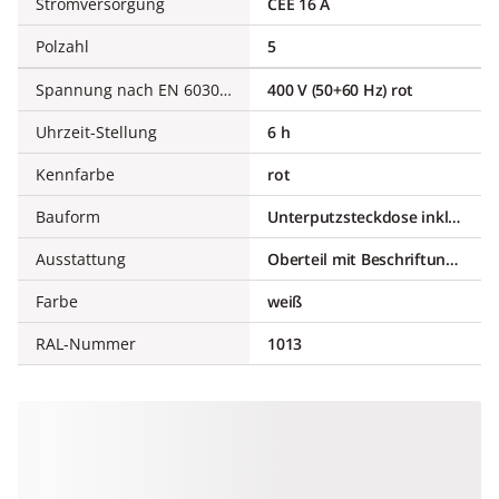
Stromversorgung
CEE 16 A
Polzahl
5
Spannung nach EN 60309-2
400 V (50+60 Hz) rot
Uhrzeit-Stellung
6 h
Kennfarbe
rot
Bauform
Unterputzsteckdose inkl. UP-Dose
Ausstattung
Oberteil mit Beschriftungsfeld und Schloss
Farbe
weiß
RAL-Nummer
1013