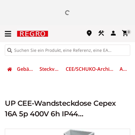
place
construction
person
shopping_cart
0
Gebäudetechnik
Steckvorrichtungen
CEE/SCHUKO-Architekturprogramm (IP44)
AM 4185
UP CEE-Wandsteckdose Cepex
16A 5p 400V 6h IP44
perlweiß+Schloss+Bes