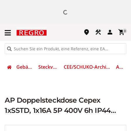
place
construction
person
shopping_cart
0
Gebäudetechnik
Steckvorrichtungen
CEE/SCHUKO-Architekturprogramm (IP44)
AM 4202
AP Doppelsteckdose Cepex
1xSSTD, 1x16A 5P 400V 6h IP44
lichtgrau