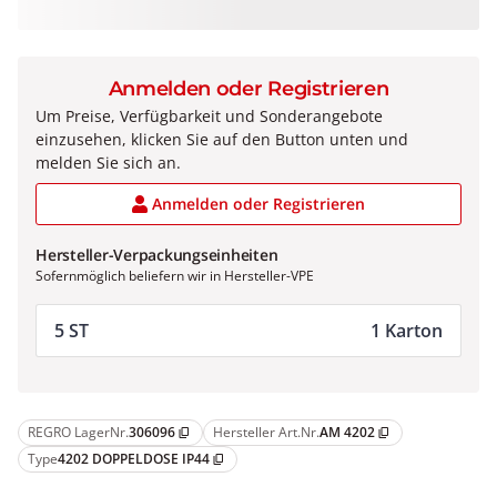
Anmelden oder Registrieren
Um Preise, Verfügbarkeit und Sonderangebote
einzusehen, klicken Sie auf den Button unten und
melden Sie sich an.
Anmelden oder Registrieren
Hersteller-Verpackungseinheiten
Sofernmöglich beliefern wir in Hersteller-VPE
5 ST
1 Karton
REGRO LagerNr.
306096
Hersteller Art.Nr.
AM 4202
content_copy
content_copy
Type
4202 DOPPELDOSE IP44
content_copy