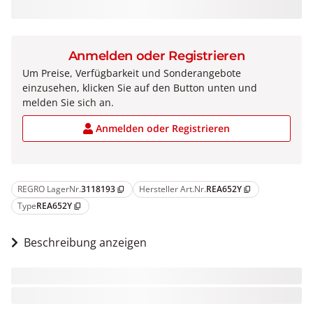
Anmelden oder Registrieren
Um Preise, Verfügbarkeit und Sonderangebote
einzusehen, klicken Sie auf den Button unten und
melden Sie sich an.
Anmelden oder Registrieren
REGRO LagerNr.
3118193
Hersteller Art.Nr.
REA652Y
content_copy
content_copy
Type
REA652Y
content_copy
Beschreibung anzeigen