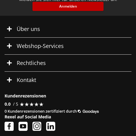
Anmelden
Über uns
Webshop-Services
Rechtliches
Kontakt
Kundenrezensionen
★
★
★
★
★
★
★
★
★
★
0.0
/ 5
0 Kundenrezensionen zertifiziert durch
Rexel auf Social Media