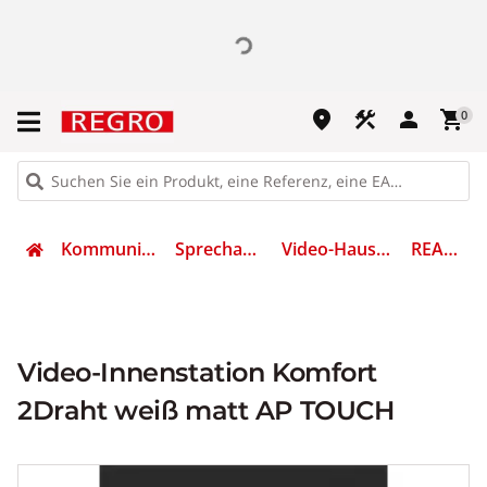
place
construction
person
shopping_cart
0
Kommunikation
Sprechanlagen
Video-Haustelefon
REA652Y
Video-Innenstation Komfort
2Draht weiß matt AP TOUCH