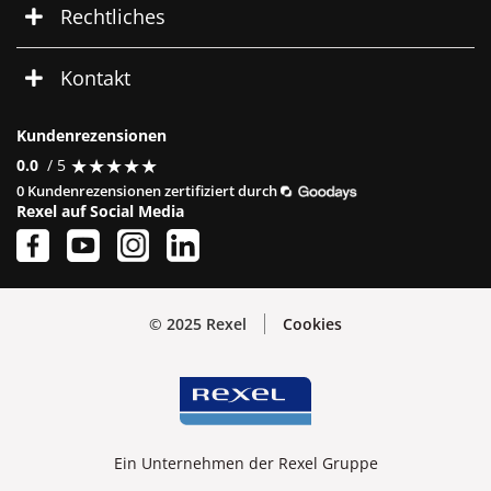
Rechtliches
Kontakt
Kundenrezensionen
★
★
★
★
★
★
★
★
★
★
0.0
/ 5
0 Kundenrezensionen zertifiziert durch
Rexel auf Social Media
© 2025 Rexel
Cookies
Ein Unternehmen der Rexel Gruppe