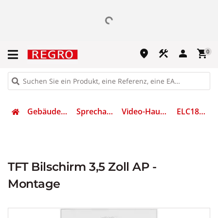
place
construction
person
shopping_cart
0
Gebäudetechnik
Sprechanlagen
Video-Haustelefon
ELC1835403
TFT Bilschirm 3,5 Zoll AP -
Montage