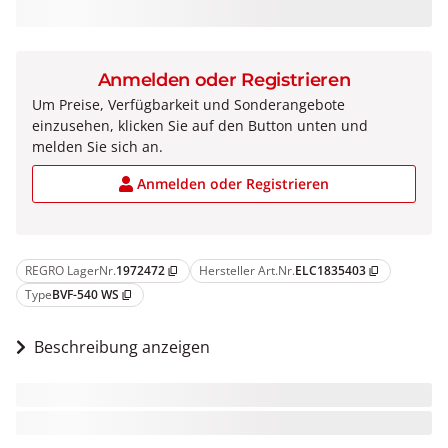
Anmelden oder Registrieren
Um Preise, Verfügbarkeit und Sonderangebote
einzusehen, klicken Sie auf den Button unten und
melden Sie sich an.
Anmelden oder Registrieren
REGRO LagerNr.
1972472
Hersteller Art.Nr.
ELC1835403
content_copy
content_copy
Type
BVF-540 WS
content_copy
Beschreibung anzeigen