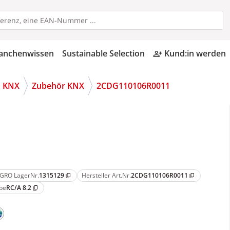
anchenwissen
Sustainable Selection
Kund:in werden
person_add_alt
m KNX
Zubehör KNX
2CDG110106R0011
GRO LagerNr.
1315129
Hersteller Art.Nr.
2CDG110106R0011
content_copy
content_copy
pe
RC/A 8.2
content_copy