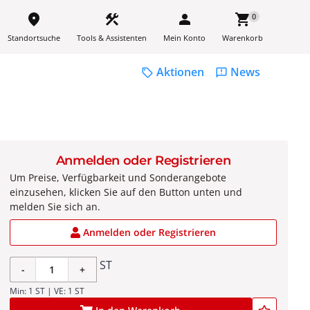
place
construction
person
shopping_cart
0
Standortsuche
Tools & Assistenten
Mein Konto
Warenkorb
Aktionen
News
sell
feedback
Anmelden oder Registrieren
Um Preise, Verfügbarkeit und Sonderangebote
einzusehen, klicken Sie auf den Button unten und
melden Sie sich an.
Anmelden oder Registrieren
ST
-
+
Min: 1 ST | VE: 1 ST