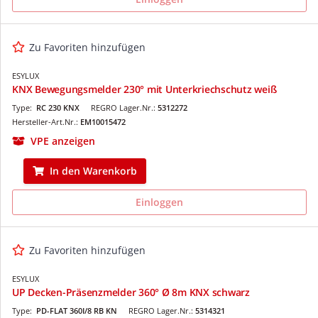
Zu Favoriten hinzufügen
ESYLUX
KNX Bewegungsmelder 230° mit Unterkriechschutz weiß
Type:
RC 230 KNX
REGRO Lager.Nr.:
5312272
Hersteller-Art.Nr.:
EM10015472
VPE anzeigen
In den Warenkorb
Einloggen
Zu Favoriten hinzufügen
ESYLUX
UP Decken-Präsenzmelder 360° Ø 8m KNX schwarz
Type:
PD-FLAT 360I/8 RB KN
REGRO Lager.Nr.:
5314321