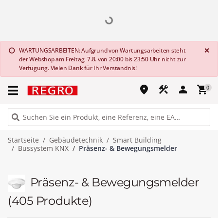
G
×
WARTUNGSARBEITEN: Aufgrund von Wartungsarbeiten steht
info
der Webshop am Freitag, 7.8. von 20:00 bis 23:50 Uhr nicht zur
Verfügung. Vielen Dank für Ihr Verständnis!
place
construction
person
shopping_cart
0
Startseite
Gebäudetechnik
Smart Building
Bussystem KNX
Präsenz- & Bewegungsmelder
Präsenz- & Bewegungsmelder
(405 Produkte)