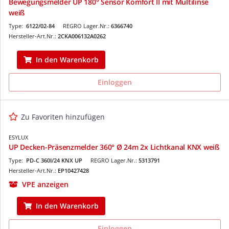
Bewegungsmelder UP 180° Sensor Komfort II mit Multilinse
weiß
Type:
6122/02-84
REGRO Lager.Nr.:
6366740
Hersteller-Art.Nr.:
2CKA006132A0262
In den Warenkorb
Einloggen
Zu Favoriten hinzufügen
ESYLUX
UP Decken-Präsenzmelder 360° Ø 24m 2x Lichtkanal KNX weiß
Type:
PD-C 360I/24 KNX UP
REGRO Lager.Nr.:
5313791
Hersteller-Art.Nr.:
EP10427428
VPE anzeigen
In den Warenkorb
Einloggen