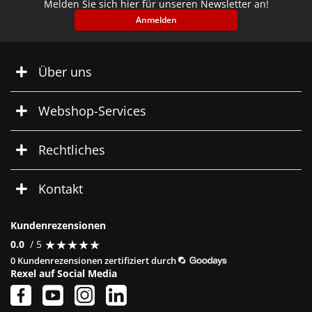
Melden Sie sich hier für unseren Newsletter an!
Anmelden
Über uns
Webshop-Services
Rechtliches
Kontakt
Kundenrezensionen
★
★
★
★
★
★
★
★
★
★
0.0
/ 5
0 Kundenrezensionen zertifiziert durch
Rexel auf Social Media