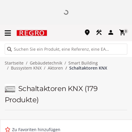
place
construction
person
shopping_cart
0
Startseite
Gebäudetechnik
Smart Building
Bussystem KNX
Aktoren
Schaltaktoren KNX
Schaltaktoren KNX
(179
Produkte)
Zu Favoriten hinzufügen