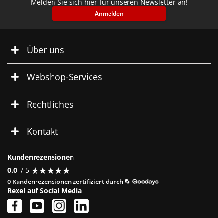
Melden Sie sich hier für unseren Newsletter an!
Anmelden
Über uns
Webshop-Services
Rechtliches
Kontakt
Kundenrezensionen
★
★
★
★
★
★
★
★
★
★
0.0
/ 5
0 Kundenrezensionen zertifiziert durch
Rexel auf Social Media