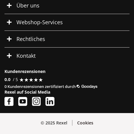
Über uns
Webshop-Services
Rechtliches
Kontakt
Kundenrezensionen
★
★
★
★
★
★
★
★
★
★
0.0
/ 5
0 Kundenrezensionen zertifiziert durch
Rexel auf Social Media
© 2025 Rexel
Cookies