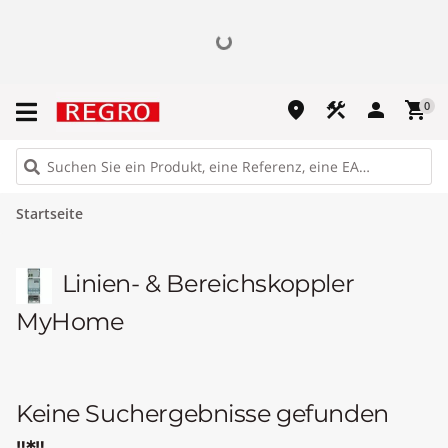
place
construction
person
shopping_cart
0
Startseite
Linien- & Bereichskoppler
MyHome
Keine Suchergebnisse gefunden