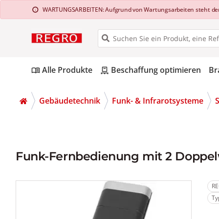
WARTUNGSARBEITEN: Aufgrund von Wartungsarbeiten steht der Web
info
Alle Produkte
Beschaffung optimieren
Br
menu_book
pallet
Gebäudetechnik
Funk- & Infrarotsysteme
Funk-Fernbedienung mit 2 Doppelw
RE
Ty