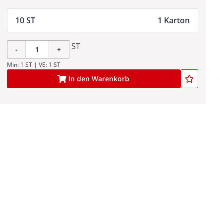
10 ST
1 Karton
ST
-
+
Min: 1 ST | VE: 1 ST
In den Warenkorb