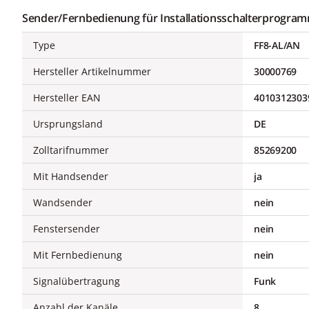
Sender/Fernbedienung für Installationsschalterprogra
Type
FF8-AL/AN
Hersteller Artikelnummer
30000769
Hersteller EAN
4010312303
Ursprungsland
DE
Zolltarifnummer
85269200
Mit Handsender
ja
Wandsender
nein
Fenstersender
nein
Mit Fernbedienung
nein
Signalübertragung
Funk
Anzahl der Kanäle
8