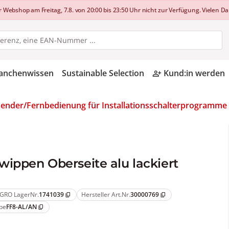
shop am Freitag, 7.8. von 20:00 bis 23:50 Uhr nicht zur Verfügung. Vielen Dan
anchenwissen
Sustainable Selection
Kund:in werden
person_add_alt
Sender/Fernbedienung für Installationsschalterprogramme
ippen Oberseite alu lackiert
GRO LagerNr.
1741039
Hersteller Art.Nr.
30000769
content_copy
content_copy
pe
FF8-AL/AN
content_copy