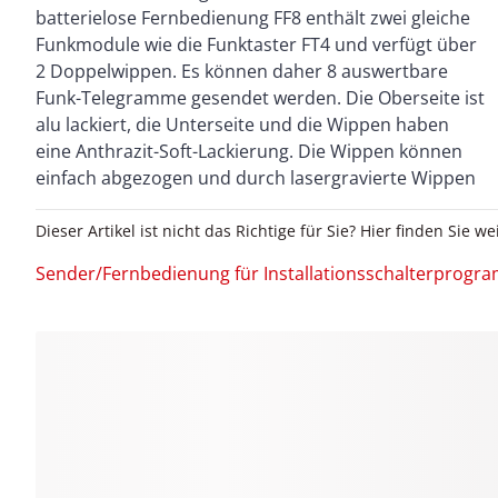
batterielose Fernbedienung FF8 enthält zwei gleiche
Handsendern sind die Funkmodule um 90° nach links
Funkmodule wie die Funktaster FT4 und verfügt über
gedreht. Dadurch entspricht jeweils die obere
2 Doppelwippen. Es können daher 8 auswertbare
Wippenhälfte der rechten Hälfte der Taster und
Funk-Telegramme gesendet werden. Die Oberseite ist
Handsender. Dies muss bei dem Einlernen in
alu lackiert, die Unterseite und die Wippen haben
Funkaktoren beachtet werden. Werden Funkmodule
eine Anthrazit-Soft-Lackierung. Die Wippen können
gewechselt, dann muss die Kennzeichnung 0 links
einfach abgezogen und durch lasergravierte Wippen
Dieser Artikel ist nicht das Richtige für Sie? Hier finden Sie we
Sender/Fernbedienung für Installationsschalterprog