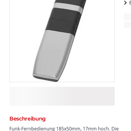
Beschreibung
Funk-Fernbedienung 185x50mm, 17mm hoch. Die
ersetzt werden. Gegenüber den Funktastern und den