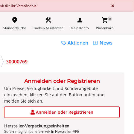
GLOBA
×
k für Ihr Verständnis!
place
construction
person
shopping_cart
0
Standortsuche
Tools & Assistenten
Mein Konto
Warenkorb
Aktionen
News
sell
feedback
30000769
Anmelden oder Registrieren
Um Preise, Verfügbarkeit und Sonderangebote
einzusehen, klicken Sie auf den Button unten und
melden Sie sich an.
Anmelden oder Registrieren
Hersteller-Verpackungseinheiten
Sofernmöglich beliefern wir in Hersteller-VPE