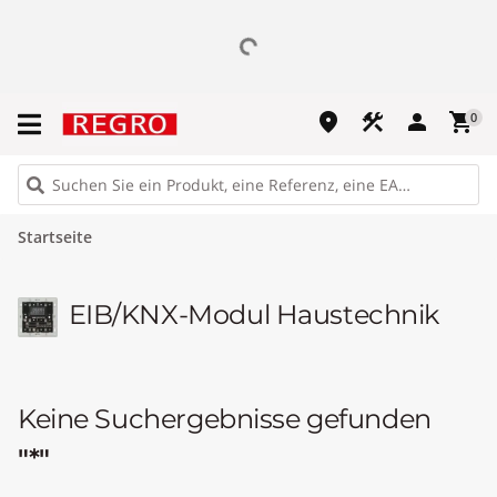
place
construction
person
shopping_cart
0
Startseite
EIB/KNX-Modul Haustechnik
Keine Suchergebnisse gefunden
"*"