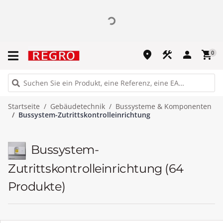
place
construction
person
shopping_cart
0
Startseite
Gebäudetechnik
Bussysteme & Komponenten
Bussystem-Zutrittskontrolleinrichtung
Bussystem-
Zutrittskontrolleinrichtung
(64
Produkte)