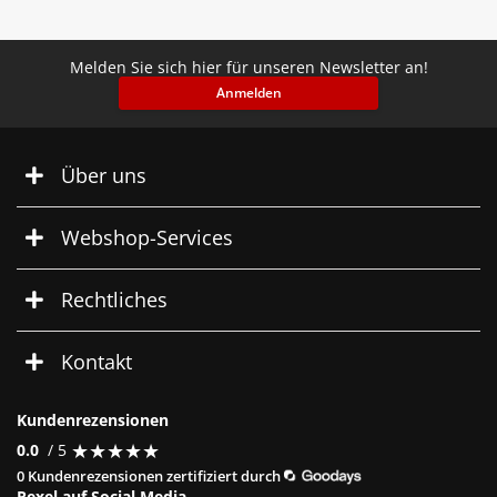
Melden Sie sich hier für unseren Newsletter an!
Anmelden
Über uns
Webshop-Services
Rechtliches
Kontakt
Kundenrezensionen
★
★
★
★
★
★
★
★
★
★
0.0
/ 5
0 Kundenrezensionen zertifiziert durch
Rexel auf Social Media