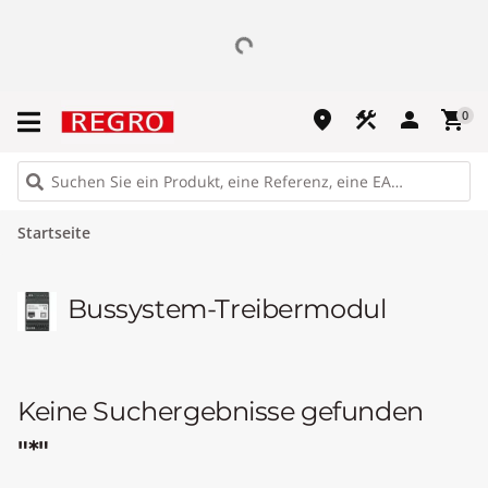
place
construction
person
shopping_cart
0
Startseite
Bussystem-Treibermodul
Keine Suchergebnisse gefunden
"*"