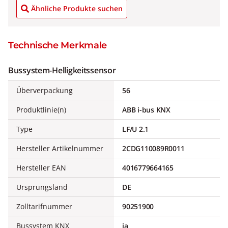
Ähnliche Produkte suchen
Technische Merkmale
Bussystem-Helligkeitssensor
Überverpackung
56
Produktlinie(n)
ABB i-bus KNX
Type
LF/U 2.1
Hersteller Artikelnummer
2CDG110089R0011
Hersteller EAN
4016779664165
Ursprungsland
DE
Zolltarifnummer
90251900
Bussystem KNX
ja