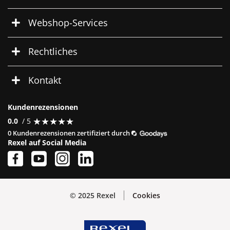
Webshop-Services
Rechtliches
Kontakt
Kundenrezensionen
★
★
★
★
★
★
★
★
★
★
0.0
/ 5
0 Kundenrezensionen zertifiziert durch
Rexel auf Social Media
© 2025 Rexel
Cookies