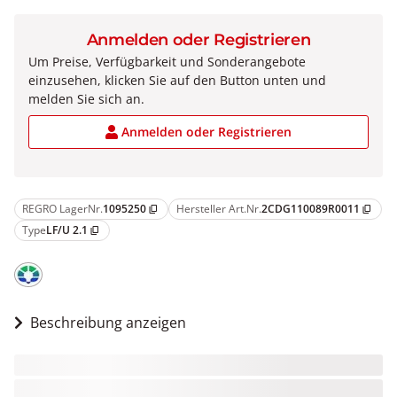
Anmelden oder Registrieren
Um Preise, Verfügbarkeit und Sonderangebote
einzusehen, klicken Sie auf den Button unten und
melden Sie sich an.
Anmelden oder Registrieren
REGRO LagerNr.
1095250
Hersteller Art.Nr.
2CDG110089R0011
content_copy
content_copy
Type
LF/U 2.1
content_copy
Beschreibung anzeigen