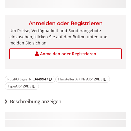
Anmelden oder Registrieren
Um Preise, Verfügbarkeit und Sonderangebote
einzusehen, klicken Sie auf den Button unten und
melden Sie sich an.
Anmelden oder Registrieren
REGRO LagerNr.
3449947
Hersteller Art.Nr.
AIS12VDS
content_copy
content_copy
Type
AIS12VDS
content_copy
Beschreibung anzeigen