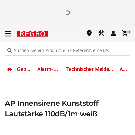
place
construction
person
shopping_cart
0
Gebäudetechnik
Alarm- & Meldesysteme
Technischer Melder für Gefahrenmeldesystem
AIS12VDS
AP Innensirene Kunststoff
Lautstärke 110dB/1m weiß