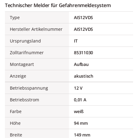
Technischer Melder für Gefahrenmeldesystem
Type
AIS12VDS
Hersteller Artikelnummer
AIS12VDS
Ursprungsland
IT
Zolltarifnummer
85311030
Montageart
Aufbau
Anzeige
akustisch
Betriebsspannung
12 V
Betriebsstrom
0,01 A
Farbe
weiß
Höhe
94 mm
Breite
149 mm