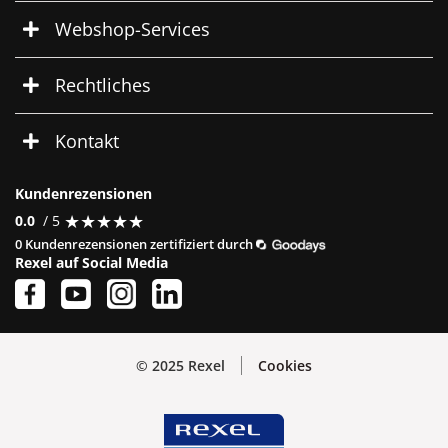
Webshop-Services
Rechtliches
Kontakt
Kundenrezensionen
★
★
★
★
★
★
★
★
★
★
0.0
/ 5
0 Kundenrezensionen zertifiziert durch
Rexel auf Social Media
© 2025 Rexel
Cookies