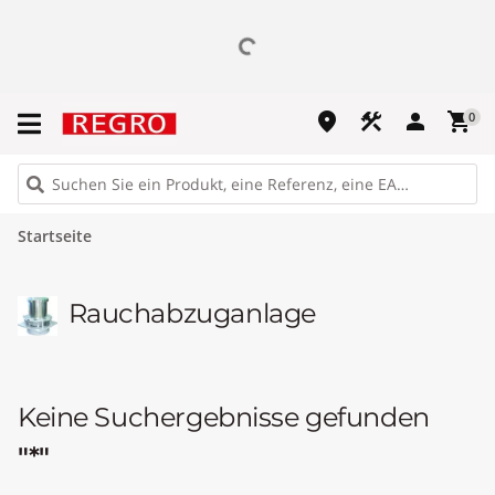
place
construction
person
shopping_cart
0
Startseite
Rauchabzuganlage
Keine Suchergebnisse gefunden
"*"