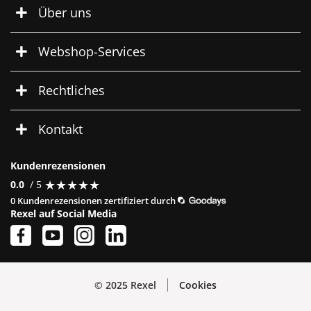
Über uns
Webshop-Services
Rechtliches
Kontakt
Kundenrezensionen
★
★
★
★
★
★
★
★
★
★
0.0
/ 5
0 Kundenrezensionen zertifiziert durch
Rexel auf Social Media
© 2025 Rexel
Cookies