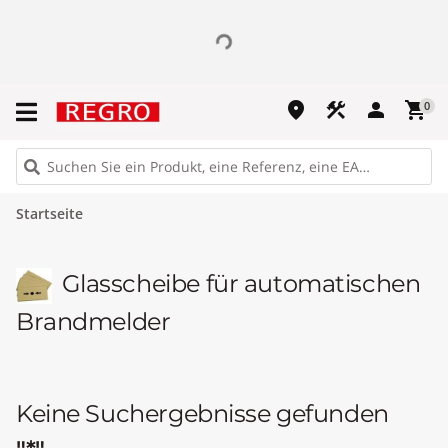
place
construction
person
shopping_cart
0
Startseite
Glasscheibe für automatischen
Brandmelder
Keine Suchergebnisse gefunden