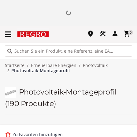
place
construction
person
shopping_cart
0
Startseite
Erneuerbare Energien
Photovoltaik
Photovoltaik-Montageprofil
Photovoltaik-Montageprofil
(190 Produkte)
Zu Favoriten hinzufügen