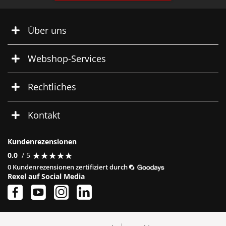
Über uns
Webshop-Services
Rechtliches
Kontakt
Kundenrezensionen
★
★
★
★
★
★
★
★
★
★
0.0
/ 5
0 Kundenrezensionen zertifiziert durch
Rexel auf Social Media