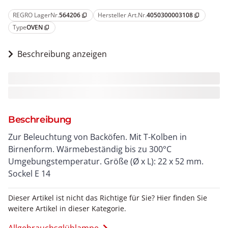
REGRO LagerNr.
564206
Hersteller Art.Nr.
4050300003108
content_copy
content_copy
Type
OVEN
content_copy
Beschreibung anzeigen
Beschreibung
Zur Beleuchtung von Backöfen. Mit T-Kolben in
Birnenform. Wärmebeständig bis zu 300°C
Umgebungstemperatur. Größe (Ø x L): 22 x 52 mm.
Sockel E 14
Dieser Artikel ist nicht das Richtige für Sie? Hier finden Sie
weitere Artikel in dieser Kategorie.