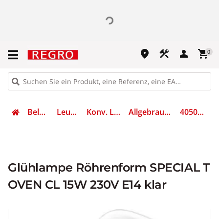
place
construction
person
shopping_cart
0
Beleuchtung
Leuchtmittel
Konv. Leuchtmittel
Allgebrauchsglühlampe
4050300003108
Glühlampe Röhrenform SPECIAL T
OVEN CL 15W 230V E14 klar